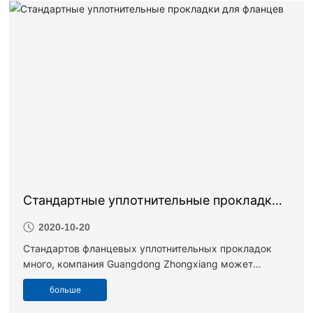
одной из двух основных составляющих.
Стандартные уплотнительные прокладки
для фланцев
2020-10-20
Стандартов фланцевых уплотнительных прокладок
много, компания Guangdong Zhongxiang может
изготовить их в соответствии с физическими и
больше
химическими свойствами среды, а также с уровнем
давления. Кроме того, все знают, что фланцевые