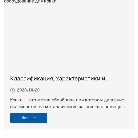
пожалуйста, оставьте комментарий или свяжитесь с
нами.
Классификация, характеристики и
используемое оборудование для ковки
2020-10-20
Ковка — это метод обработки, при котором давление
оказывается на металлические заготовки с помощью
ковочных машин, что приводит к их пластической
больше
деформации для получения кованых изделий с
определенными механическими свойствами, формой
и размерами. Ковка (ковка и штамповка) является