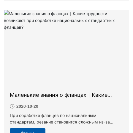
уплотнительные прокладки классифицируются по
материалу и включают асбестовые резинки,
металлические прокладки, резинки с четырьмя [fú]
выступами, алюминиевые прокладки, зубчатые
прокладки, прокладки из нержавеющей стали,
металлические обмоточные прокладки, отожженные
медные прокладки и другие продукты фланцевых
уплотнительных прокладок. Каждая фланцевая
уплотнительная прокладка имеет свои стандарты в
различных отраслях и областях применения.
Маленькие знания о фланцах｜Какие
трудности возникают при обработке
2020-10-20
национальных стандартных фланцев?
При обработке фланцев по национальным
стандартам, резание становится сложным из-за
жестких стружек и высокой температуры резания.
больше