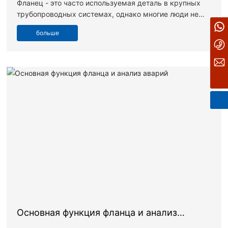
Фланец - это часто используемая деталь в крупных
трубопроводных системах, однако многие люди не
008613994075859
знакомы с этой деталью и не знают, что такое фланец.
больше
Так что же такое фланец? Давайте разберемся!
+86-350-6093021
shidaforging@126.com
Основная функция фланца и анализ
аварий